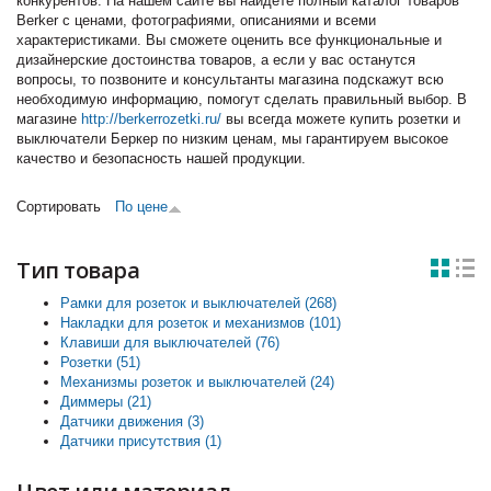
конкурентов. На нашем сайте вы найдете полный каталог товаров
Berker с ценами, фотографиями, описаниями и всеми
характеристиками. Вы сможете оценить все функциональные и
дизайнерские достоинства товаров, а если у вас останутся
вопросы, то позвоните и консультанты магазина подскажут всю
необходимую информацию, помогут сделать правильный выбор. В
магазине
http://berkerrozetki.ru/
вы всегда можете купить розетки и
выключатели Беркер по низким ценам, мы гарантируем высокое
качество и безопасность нашей продукции.
Сортировать
По цене
Тип товара
Рамки для розеток и выключателей (268)
Apply Рамки для
Накладки для розеток и механизмов (101)
розеток и
Apply Накладки для
Клавиши для выключателей (76)
Apply Клавиши для
выключателей filter
розеток и механизмов
Розетки (51)
Apply Розетки filter
выключателей filter
filter
Механизмы розеток и выключателей (24)
Apply Механизмы
Диммеры (21)
Apply Диммеры filter
розеток и
Датчики движения (3)
Apply Датчики движения filter
выключателей filter
Датчики присутствия (1)
Apply Датчики присутствия filter