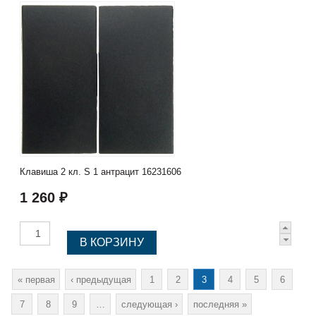
Клавиша 2 кл. S 1 антрацит 16231606
1 260 ₽
Страницы
« первая
‹ предыдущая
1
2
3
4
5
6
7
8
9
…
следующая ›
последняя »