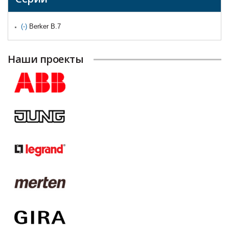
(-)
Remove Berker B.7 filter
Berker B.7
Наши проекты